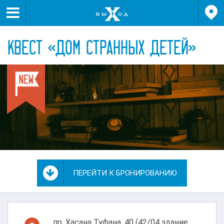


КВЕСТ «ДОМ СТРАННЫХ ДЕТЕЙ»

ПЕРЕЙТИ К БРОНИРОВАНИЮ
пр. Хасана Туфана, 40 (42/04 здание