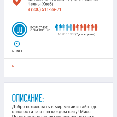

Челны-Хлеб)
8 (800) 511-88-71












10
ВОЗРАСТНОЕ
ОГРАНИЧЕНИЕ
2-5 ЧЕЛОВЕК (7 доп. игроков)

60 МИН
6+
ОПИСАНИЕ:
Добро пожаловать в мир магии и тайн, где
опасности тают на каждом шагу! Мисс
Перегрин и ее воспитанники переехали в